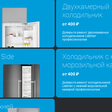
Двухкамерный
холодильник
от
400
₽
Доверьте ремонт двухкамерных
холодильников Liebherr
профессионалам
 Side
Холодильник с
морозильной к
от
400
₽
Доверьте ремонт холодильников
Liebherr с нижней морозильной
камерой профессионалам
хней