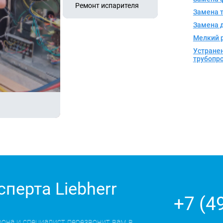
Ремонт испарителя
Замена 
Замена 
Мелкий 
Устранен
трубопр
сперта Liebherr
+7 (4
фона и специалист перезвонит вам в