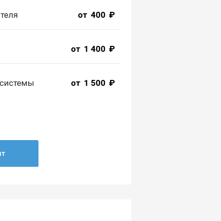
теля
от
400
₽
от
1 400
₽
 системы
от
1 500
₽
нт