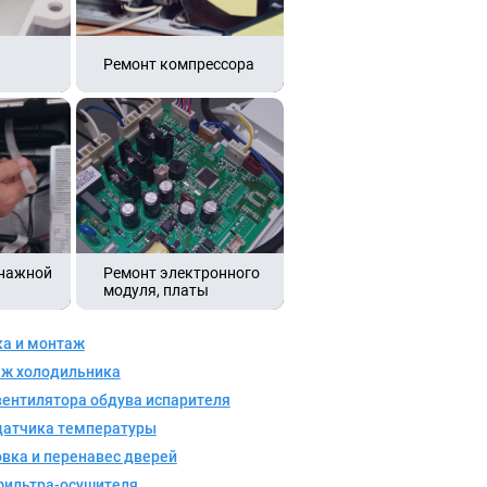
Ремонт компрессора
енажной
Ремонт электронного
модуля, платы
ка и монтаж
ж холодильника
вентилятора обдува испарителя
датчика температуры
вка и перенавес дверей
фильтра-осушителя