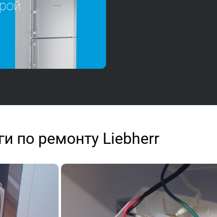
рой
и по ремонту Liebherr