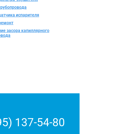
трубопровода
датчика испарителя
ремонт
ие засора капиллярного
овода
95) 137-54-80