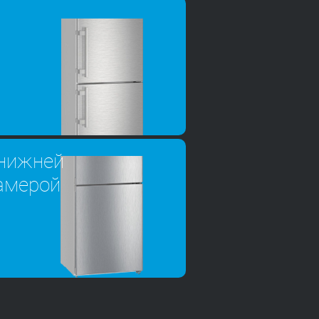
 нижней
амерой