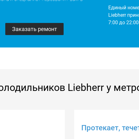
Единый номе
Liebherr при
7:00 до 22:00
олодильников Liebherr у метр
Протекает, теч