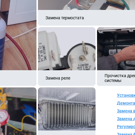
Замена термостата
Прочистка др
Замена реле
системы
Установ
Демонта
Замена 
Замена 
Регулиро
Замена 